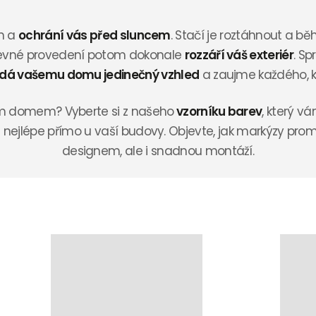
ín a
ochrání vás před sluncem
. Stačí je roztáhnout a b
arevné provedení potom dokonale
rozzáří váš exteriér
. S
dá vašemu domu jedinečný vzhled
a zaujme každého, k
ším domem? Vyberte si z našeho
vzorníku barev
, který v
 nejlépe přímo u vaší budovy. Objevte, jak markýzy prom
designem, ale i snadnou montáží.