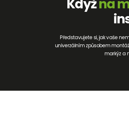
Když
na m
in
Představujete si, jak vaše ne
univerzálním způsobem montáže, 
markýz a 