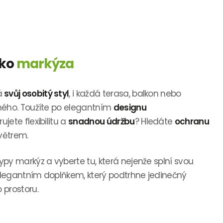
ako
markýza
á
svůj osobitý styl
, i každá terasa, balkon nebo
jiného. Toužíte po elegantním
designu
rujete flexibilitu a
snadnou údržbu
? Hledáte
ochranu
 větrem.
typy markýz a vyberte tu, která nejenže splní svou
 elegantním doplňkem, který podtrhne jedinečný
 prostoru.