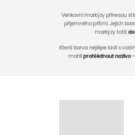
Venkovní markýzy přinesou st
příjemného přítmí. Jejich b
markýzy totiž
do
Která barva nejlépe ladí s va
mohli
prohlédnout naživo
–