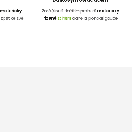
Dálkovým ovladačem
motoricky
Zmáčknutí tlačítka probudí
motoricky
 zpět ke své
řízené
stínění
klidně i z pohodlí gauče