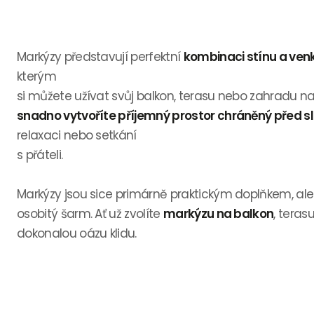
Markýzy představují perfektní
kombinaci stínu a ven
kterým
si můžete užívat svůj balkon, terasu nebo zahradu na
snadno vytvoříte příjemný prostor chráněný před 
relaxaci nebo setkání
s přáteli.
Markýzy jsou sice primárně praktickým doplňkem, al
osobitý šarm. Ať už zvolíte
markýzu na balkon
, teras
dokonalou oázu klidu.