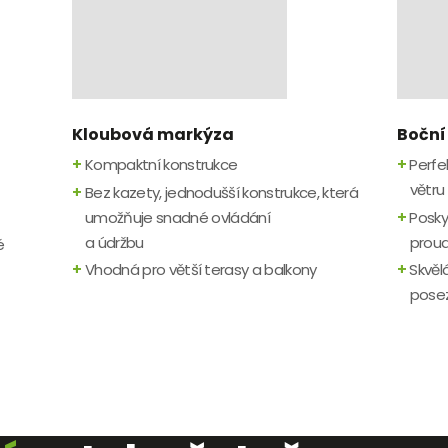
Kloubová markýza
Boční
+
Kompaktní konstrukce
+
Perfek
větru
+
Bez kazety, jednodušší konstrukce, která
umožňuje snadné ovládání
+
Poskyt
a údržbu
proud
é
+
Vhodná pro větší terasy a balkony
+
Skvělá
posez