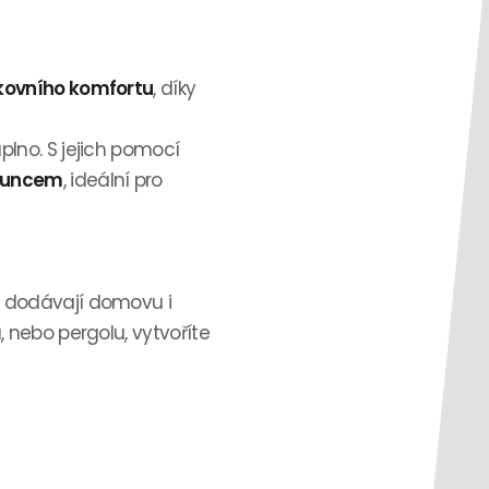
kovního komfortu
, díky
plno. S jejich pomocí
sluncem
, ideální pro
e dodávají domovu i
u, nebo pergolu, vytvoříte