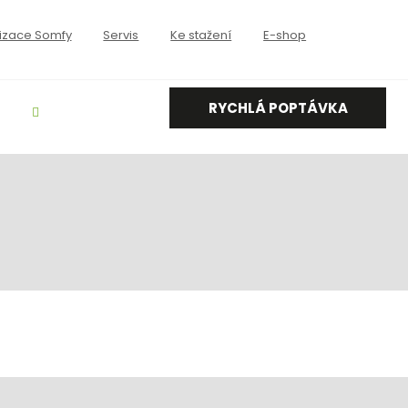
izace Somfy
Servis
Ke stažení
E-shop
RYCHLÁ POPTÁVKA
Vyhledávání