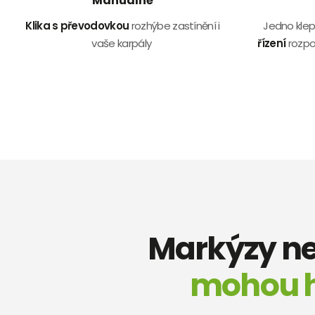
Manuálně
Klika s převodovkou
rozhýbe zastínění i
Jedno klep
vaše karpály
řízení
rozpo
Markýzy nej
mohou h