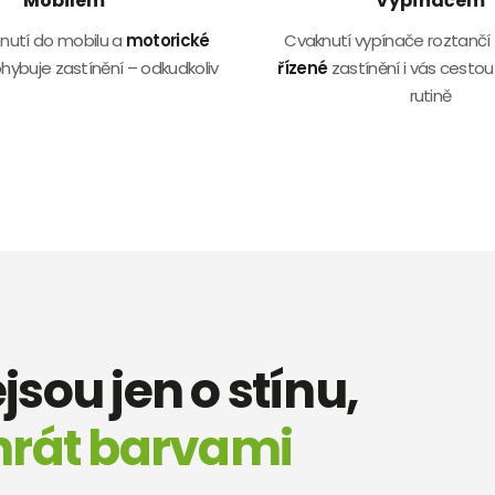
Mobilem
Vypínačem
nutí do mobilu a
motorické
Cvaknutí vypínače roztančí
hybuje zastínění – odkudkoliv
řízené
zastínění i vás cestou
rutině
sou jen o stínu,
rát barvami