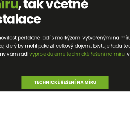
íru
, tak včetně
stalace
movitost perfektně ladí s markýzami vytvořenými na mír
který by mohl pokazit celkový dojem... Existuje řada te
my vám rádi
vyprojektujeme technické řešení na míru
va
TECHNICKÉ ŘEŠENÍ NA MÍRU