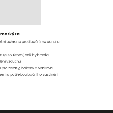
 markýza
tní ochrana proti bočnímu slunci a
uje soukromí, aniž by bránila
ění vzduchu
 pro terasy, balkony a venkovní
ení s potřebou bočního zastínění