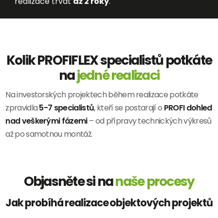
realizace trvat
až 2 roky
.
Kolik PROFIFLEX specialistů potkáte
na
jedné realizaci
Na investorských projektech během realizace potkáte
zpravidla
5-7 specialistů
, kteří se postarají o
PROFI dohled
nad veškerými fázemi
– od přípravy technických výkresů
až po samotnou montáž.
Objasněte si na
naše procesy
Jak probíhá realizace objektových projektů