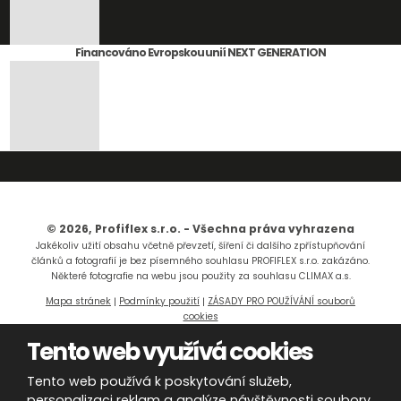
Financováno Evropskou unií NEXT GENERATION
© 2026, Profiflex s.r.o. - Všechna práva vyhrazena
Jakékoliv užití obsahu včetně převzetí, šíření či dalšího zpřístupňování
článků a fotografií je bez písemného souhlasu PROFIFLEX s.r.o. zakázáno.
Některé fotografie na webu jsou použity za souhlasu CLIMAX a.s.
Mapa stránek
|
Podmínky použití
|
ZÁSADY PRO POUŽÍVÁNÍ souborů
cookies
Tento web využívá cookies
Tento web používá k poskytování služeb,
personalizaci reklam a analýze návštěvnosti soubory