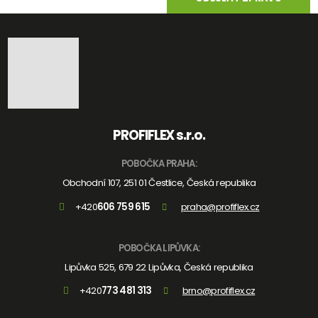
Formulář
se
nepodařilo
odeslat.
PROFIFLEX s.r.o.
POBOČKA PRAHA:
Obchodní 107, 251 01 Čestlice, Česká republika
+420
606 759 615
praha@profiflex.cz
POBOČKA LIPŮVKA:
Lipůvka 525, 679 22 Lipůvka, Česká republika
+420
773 481 313
brno@profiflex.cz