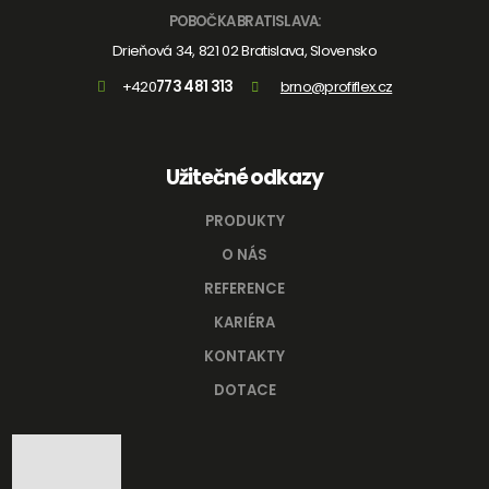
POBOČKA BRATISLAVA:
Drieňová 34, 821 02 Bratislava, Slovensko
+420
773 481 313
brno@profiflex.cz
Užitečné odkazy
PRODUKTY
O NÁS
REFERENCE
KARIÉRA
KONTAKTY
DOTACE