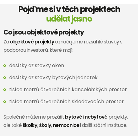
Pojďme si v těch projektech
udělat jasno
Co jsou objektové projekty
Za
objektové projekty
označujeme rozsáhlé stavby s
podporou investorů, které mají:
desítky až stovky oken
desítky až stovky bytových jednotek
tisíce metrů čtverečních kancelářských prostor
tisíce metrů čtverečních skladovacích prostor
Společně můžeme prozářit
bytové
i
nebytové
projekty,
ale také
školky
,
školy
,
nemocnice
i další státní instituce.