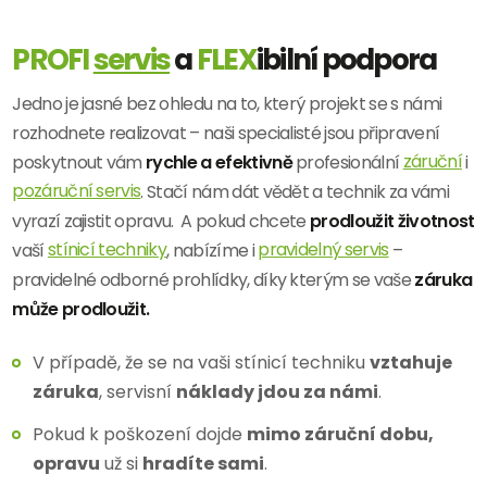
PROFI
servis
a
FLEX
ibilní podpora
Jedno je jasné bez ohledu na to, který projekt se s námi
rozhodnete realizovat – naši specialisté jsou připravení
poskytnout vám
rychle a efektivně
profesionální
záruční
i
pozáruční servis
. Stačí nám dát vědět a technik za vámi
vyrazí zajistit opravu. A pokud chcete
prodloužit životnost
vaší
stínicí techniky
, nabízíme i
pravidelný servis
–
pravidelné odborné prohlídky, díky kterým se vaše
záruka
může prodloužit.
V případě, že se na vaši stínicí techniku
vztahuje
záruka
, servisní
náklady jdou za námi
.
Pokud k poškození dojde
mimo záruční dobu,
opravu
už si
hradíte sami
.