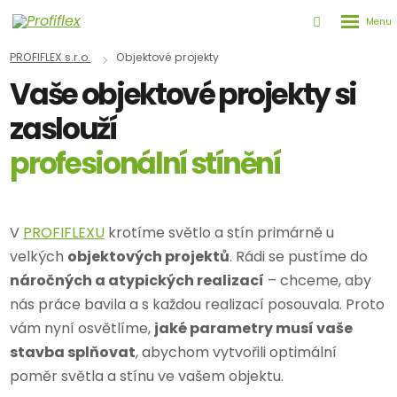
Rozbale
Vyhledává
menu
PROFIFLEX s.r.o.
Objektové projekty
Vaše objektové projekty si
zaslouží
profesionální stínění
V
PROFIFLEXU
krotíme světlo a stín primárně u
velkých
objektových projektů
. Rádi se pustíme do
náročných a atypických realizací
– chceme, aby
nás práce bavila a s každou realizací posouvala. Proto
vám nyní osvětlíme,
jaké parametry musí vaše
stavba splňovat
, abychom vytvořili optimální
poměr světla a stínu ve vašem objektu.