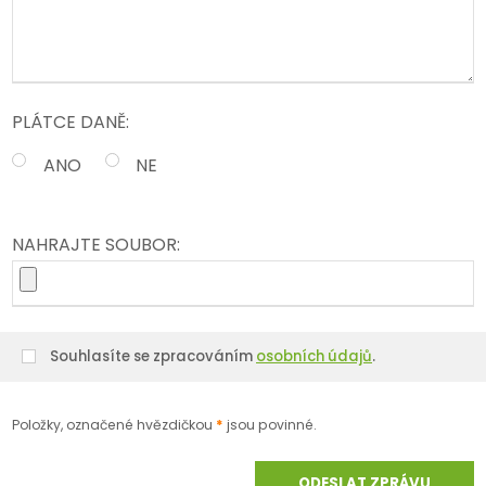
PLÁTCE DANĚ:
ANO
NE
ANO
NE
NAHRAJTE SOUBOR:
Souhlasíte se zpracováním
osobních údajů
.
Souhlasíte
se
zpracováním
Položky, označené hvězdičkou
*
jsou povinné.
osobních
údajů
.
ODESLAT ZPRÁVU