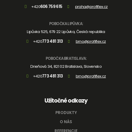
+420
606 759 615
praha@profiflex.cz
POBOČKA LIPŮVKA:
Lipůvka 525, 679 22 Lipůvka, Česká republika
+420
773 481 313
brno@profiflex.cz
POBOČKA BRATISLAVA:
Drieňová 34, 821 02 Bratislava, Slovensko
+420
773 481 313
brno@profiflex.cz
Užitočné odkazy
PRODUKTY
O NÁS
REFERENCIE