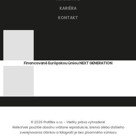
KARIÉRA
KONTAKT
Financované Európskou úniou NEXT GENERATION
© 2026 Profiflex s.r.o. - Všetky práva vyhradené
Akékoľvek použitie obsahu vrátane reprodukcie, šírenia alebo ďalšieho
zverejňovania článkov a fotografií je bez písomného súhlasu